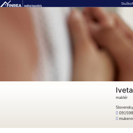
Služby
Ivet
maklér
Slovensk
09159
mukerov