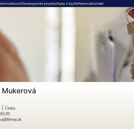
Nehnuteľnosti
Developerské projekty
Rady a tipy
Referencie
Kontakt
a Mukerová
y
Česky
88130
a@finrea.sk