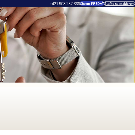
+421 908 237 666
Chcem PREDAŤ
Staňte sa maklérom