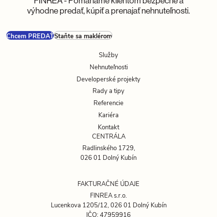
FINREA - Pomáhame klientom bezpečne a
výhodne predať, kúpiť a prenajať nehnuteľnosti.
Chcem PREDAŤ
Staňte sa maklérom
Služby
Nehnuteľnosti
Developerské projekty
Rady a tipy
Referencie
Kariéra
Kontakt
CENTRÁLA
Radlinského 1729,
026 01 Dolný Kubín
FAKTURAČNÉ ÚDAJE
FINREA s.r.o.
Lucenkova 1205/12, 026 01 Dolný Kubín
IČO: 47959916