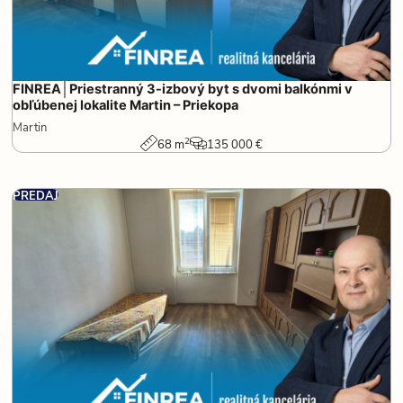
FINREA│Priestranný 3-izbový byt s dvomi balkónmi v
obľúbenej lokalite Martin – Priekopa
Martin
2
68 m
135 000 €
PREDAJ