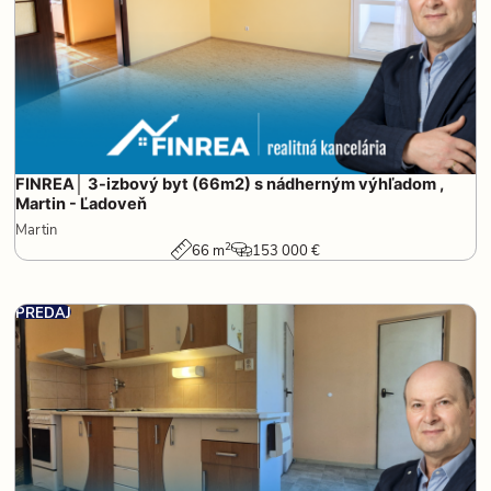
FINREA│ 3-izbový byt (66m2) s nádherným výhľadom ,
Martin - Ľadoveň
Martin
2
66 m
153 000 €
PREDAJ