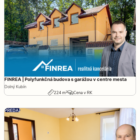
FINREA | Polyfunkčná budova s garážou v centre mesta
Dolný Kubín
2
224 m
Cena v RK
PREDAJ