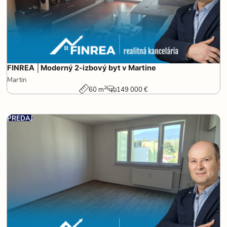
FINREA │Moderný 2-izbový byt v Martine
Martin
2
60 m
149 000 €
PREDAJ