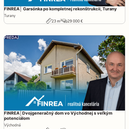
FINREA│ Garsónka po kompletnej rekonštrukcii, Turany
Turany
2
23 m
29 000 €
PREDAJ
FINREA│Dvojgeneračný dom vo Východnej s veľkým
potenciálom
Východná