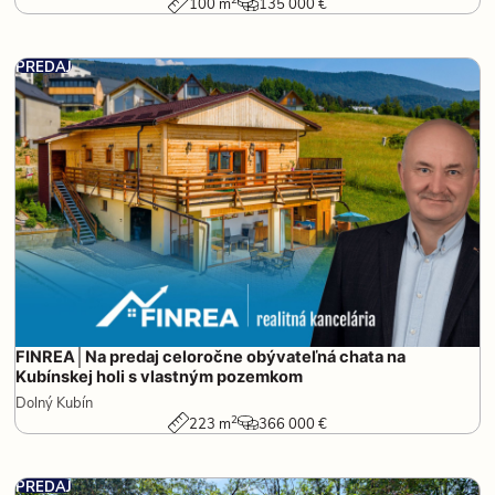
100 m
135 000 €
PREDAJ
FINREA│Na predaj celoročne obývateľná chata na
Kubínskej holi s vlastným pozemkom
Dolný Kubín
2
223 m
366 000 €
PREDAJ