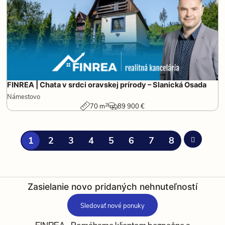
FINREA | Chata v srdci oravskej prírody – Slanická Osada
Námestovo
2
70 m
89 900 €
1
2
3
4
5
6
7
8
Zasielanie novo pridaných nehnuteľností
Sledovať nové ponuky