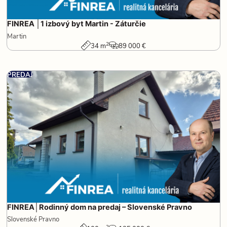
FINREA │1 izbový byt Martin - Záturčie
Martin
2
34 m
89 000 €
PREDAJ
FINREA│Rodinný dom na predaj – Slovenské Pravno
Slovenské Pravno
2