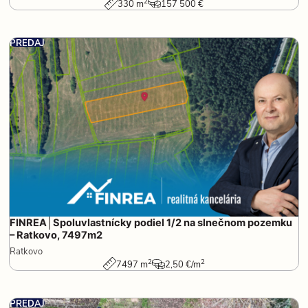
2
330 m
157 500 €
PREDAJ
FINREA│Spoluvlastnícky podiel 1/2 na slnečnom pozemku
– Ratkovo, 7497m2
Ratkovo
2
2
7497 m
2,50 €/m
PREDAJ