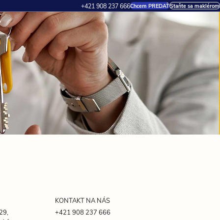
+421 908 237 666
Chcem PREDAŤ
Staňte sa maklérom
KONTAKT NA NÁS
29,
+421 908 237 666