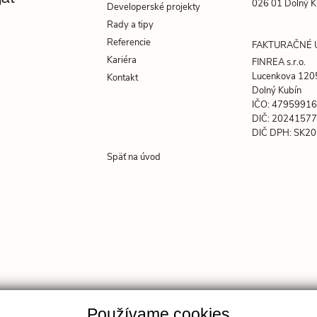
026 01 Dolný K
Developerské projekty
Rady a tipy
Referencie
FAKTURAČNÉ 
Kariéra
FINREA s.r.o.
Lucenkova 120
Kontakt
Dolný Kubín
IČO: 47959916
DIČ: 2024157
DIČ DPH: SK2
Späť na úvod
Používame cookies