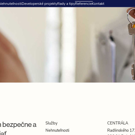
Nehnuteľnosti
Developerské projekty
Rady a tipy
Referencie
Kontakt
Služby
CENTRÁLA
 bezpečne a
Radlinského 17
Nehnuteľnosti
jať