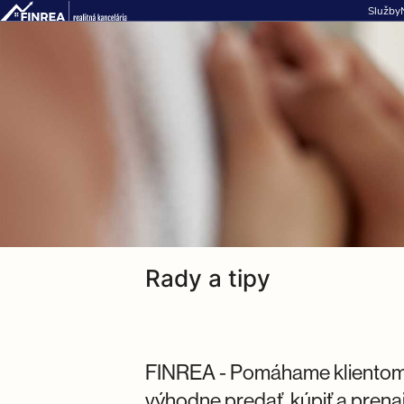
Služby
Rady a tipy
FINREA - Pomáhame klientom
výhodne predať, kúpiť a prena