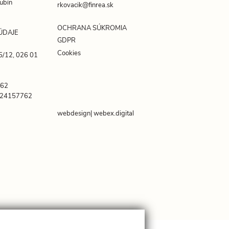
ubín
rkovacik@finrea.sk
OCHRANA SÚKROMIA
ÚDAJE
GDPR
Cookies
5/12, 026 01
762
024157762
webdesign
webex.digital