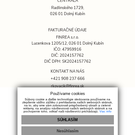
CENTRÁLA
Radlinského 1729,
026 01 Dolný Kubín
FAKTURAČNÉ ÚDAJE
FINREA s.r.o.
Lucenkova 1205/12, 026 01 Dolný Kubín
IČO: 47959916
DIČ: 2024157762
DIČ DPH: SK2024157762
KONTAKT NA NÁS
+421 908 237 666
rkovacik@finrea.sk
Používame cookies
OCHRANA SÚKROMIA
Súbory cookie a ďalšie technológie sledovania používame na
zlepšenie vášho zážitku z prehliadania našich webových stránok,
GDPR
na to, aby sme vám zobrazovali prispôsobený obsah a cielené
reklamy, na analýzu návštevnosti našich webových stránok a na
pochopenie toho, odkiaľ naši návštevníci prichádzajú.
Viac info
Cookies
Sociálne siete
SÚHLASÍM
Späť na úvod
Nesúhlasím