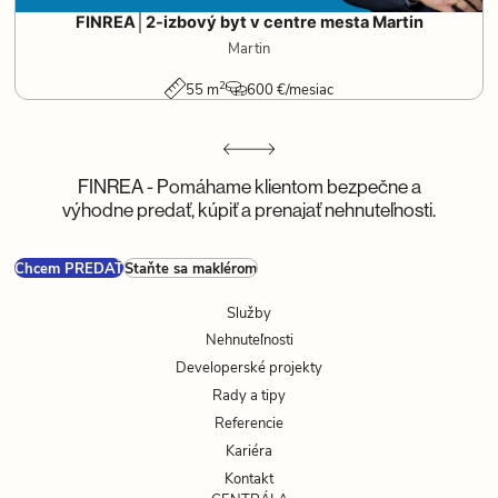
FINREA│2-izbový byt v centre mesta Martin
Martin
2
55 m
600 €/mesiac
FINREA - Pomáhame klientom bezpečne a
výhodne predať, kúpiť a prenajať nehnuteľnosti.
Chcem PREDAŤ
Staňte sa maklérom
Služby
Nehnuteľnosti
Developerské projekty
Rady a tipy
Referencie
Kariéra
Kontakt