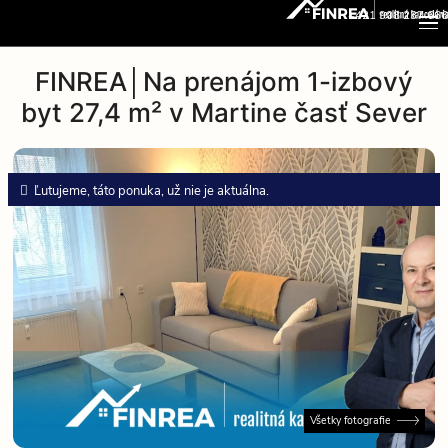
+421 908 237 666
FINREA│Na prenájom 1-izbový
byt 27,4 m² v Martine časť Sever
Ľutujeme, táto ponuka, už nie je aktuálna.
Všetky fotografie