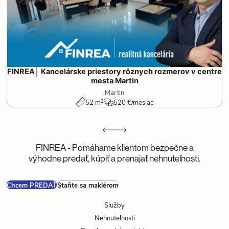
FINREA│ Kancelárske priestory rôznych rozmerov v centre
mesta Martin
Martin
2
52 m
520 €/mesiac
FINREA - Pomáhame klientom bezpečne a
výhodne predať, kúpiť a prenajať nehnuteľnosti.
Chcem PREDAŤ
Staňte sa maklérom
Služby
Nehnuteľnosti