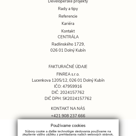
Developerské projekty
Rady a tipy
Referencie
Kariéra
Kontakt
CENTRÁLA
Radlinského 1729,
026 01 Dolný Kubín
FAKTURAČNÉ ÚDAJE
FINREA s.r.o.
Lucenkova 1205/12, 026 01 Dolný Kubín
IČO: 47959916
DIČ: 2024157762
DIČ DPH: SK2024157762
KONTAKT NA NÁS
+421 908 237 666
rkovacik@finrea.sk
Používame cookies
Súbory cookie a ďalšie technológie sledovania používame na
OCHRANA SÚKROMIA
zlepšenie vášho zážitku z prehliadania našich webových stránok,