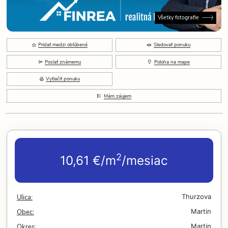
Všetky fotografie
Pridať medzi obľúbené
Sledovať ponuku
Poslať známemu
Poloha na mape
Vytlačiť ponuku
Mám záujem
2
10,61 €/m
/mesiac
Ulica:
Thurzova
Obec:
Martin
Okres:
Martin