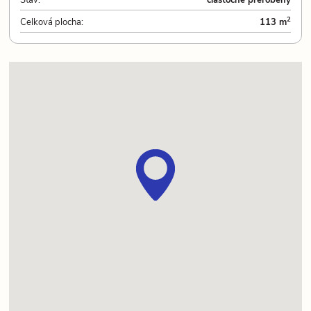
2
Celková plocha:
113 m