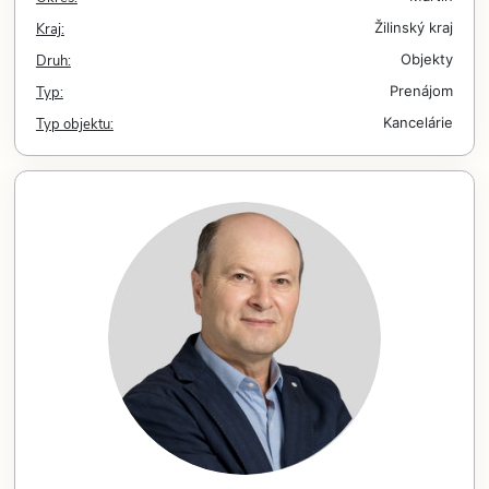
Kraj:
Žilinský kraj
Druh:
Objekty
Typ:
Prenájom
Typ objektu:
Kancelárie