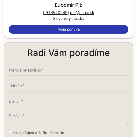
Ľubomír Pĺž
0918540249
plz@finrea.sk
Slovensky
Česky
Moja ponuka
Radi Vám poradíme
Mám záujem o ďalšie informácie.