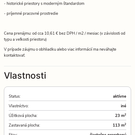
- historické priestory s moderným štandardom
- príjemné pracovné prostredie
Cena prenájmu: od cca 10,61 € bez DPH / m2 / mesiac (v závislosti od
typu a veľkosti priestoru)
V prípade záujmu o obhliadku alebo viac informácií ma neváhajte
kontaktovať.
Vlastnosti
Status:
aktívne
Vlastníctvo:
iné
2
Úžitková plocha:
23 m
2
Zastavaná plocha:
113 m
Stav:
čiastočne prerobený