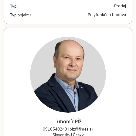
Typ:
Predaj
Typ objektu:
Polyfunkčná budova
Ľubomír Pĺž
0918540249
plz@finrea.sk
Slovensky
Česky