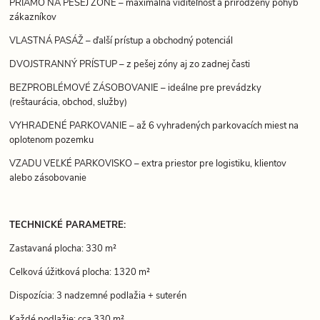
PRIAMO NA PEŠEJ ZÓNE – maximálna viditeľnosť a prirodzený pohyb
zákazníkov
VLASTNÁ PASÁŽ – ďalší prístup a obchodný potenciál
DVOJSTRANNÝ PRÍSTUP – z pešej zóny aj zo zadnej časti
BEZPROBLÉMOVÉ ZÁSOBOVANIE – ideálne pre prevádzky
(reštaurácia, obchod, služby)
VYHRADENÉ PARKOVANIE – až 6 vyhradených parkovacích miest na
oplotenom pozemku
VZADU VEĽKÉ PARKOVISKO – extra priestor pre logistiku, klientov
alebo zásobovanie
TECHNICKÉ PARAMETRE:
Zastavaná plocha: 330 m²
Celková úžitková plocha: 1320 m²
Dispozícia: 3 nadzemné podlažia + suterén
Každé podlažie: cca 330 m²