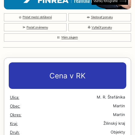
Všetky fotografie
Pridať medzi obľúbené
Sledovať ponuku
Poslať známemu
Vytlačiť ponuku
Mám záujem
Cena v RK
Ulica:
M. R. Štefánika
Obec:
Martin
Okres:
Martin
Kraj:
Žilinský kraj
Druh:
Objekty