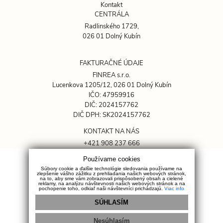
Kontakt
CENTRÁLA
Radlinského 1729,
026 01 Dolný Kubín
FAKTURAČNÉ ÚDAJE
FINREA s.r.o.
Lucenkova 1205/12, 026 01 Dolný Kubín
IČO: 47959916
DIČ: 2024157762
DIČ DPH: SK2024157762
KONTAKT NA NÁS
+421 908 237 666
rkovacik@finrea.sk
Používame cookies
Súbory cookie a ďalšie technológie sledovania používame na
OCHRANA SÚKROMIA
zlepšenie vášho zážitku z prehliadania našich webových stránok,
na to, aby sme vám zobrazovali prispôsobený obsah a cielené
reklamy, na analýzu návštevnosti našich webových stránok a na
GDPR
pochopenie toho, odkiaľ naši návštevníci prichádzajú.
Viac info
Cookies
SÚHLASÍM
Sociálne siete
Nesúhlasím