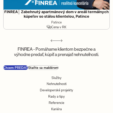
FINREA│ Zabehnutý apartmánový dom v areáli termálnych
kúpeľov so stálou klientelou, Patince
Patince
Cena v RK
FINREA - Pomáhame klientom bezpečne a
výhodne predať, kúpiť a prenajať nehnuteľnosti.
Chcem PREDAŤ
Staňte sa maklérom
Služby
Nehnuteľnosti
Developerské projekty
Rady a tipy
Referencie
Kariéra