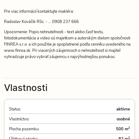
Pre viac informácií kontaktujte makléra:
Radoslav Kováčik RSc. - ... 0908 237 666
Upozornenie: Popis nehnuteľnosti - text alebo časť textu,
fotodokumentácia a video sú majetkom a autorským dielom spoločnosti
FINREA s.r.o. a ich použitie je spoplatnené podľa cenníku uvedeného na
www.finrea.sk. Pri viacerých záujemcoch o nehnuteľnosť si majiteľ
vyhradzuje právo vybrať záujemcu s najvýhodnejšou ponukou.
Vlastnosti
Status:
aktívne
Vlastníctvo:
osobné
2
Plocha pozemku:
500 m
2
Úžitková plocha:
82 m