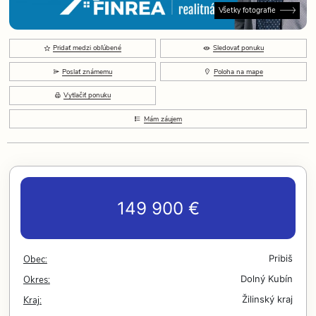
Všetky fotografie
Pridať medzi obľúbené
Sledovať ponuku
Poslať známemu
Poloha na mape
Vytlačiť ponuku
Mám záujem
149 900 €
Obec:
Pribiš
Okres:
Dolný Kubín
Kraj:
Žilinský kraj