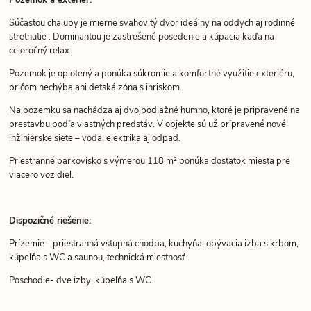
Súčasťou chalupy je mierne svahovitý dvor ideálny na oddych aj rodinné
stretnutie . Dominantou je zastrešené posedenie a kúpacia kaďa na
celoročný relax.
Pozemok je oplotený a ponúka súkromie a komfortné využitie exteriéru,
pričom nechýba ani detská zóna s ihriskom.
Na pozemku sa nachádza aj dvojpodlažné humno, ktoré je pripravené na
prestavbu podľa vlastných predstáv. V objekte sú už pripravené nové
inžinierske siete – voda, elektrika aj odpad.
Priestranné parkovisko s výmerou 118 m² ponúka dostatok miesta pre
viacero vozidiel.
Dispozičné riešenie:
Prízemie - priestranná vstupná chodba, kuchyňa, obývacia izba s krbom,
kúpeľňa s WC a saunou, technická miestnosť.
Poschodie- dve izby, kúpeľňa s WC.