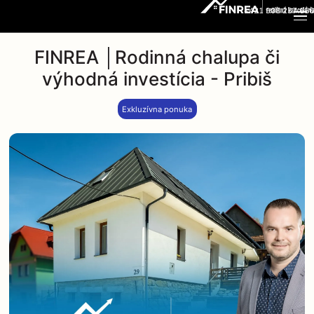
+421 908 237 666
FINREA │Rodinná chalupa či
výhodná investícia - Pribiš
Exkluzívna ponuka