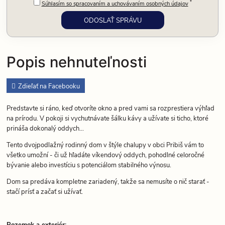
*
Súhlasím so spracovaním a uchovávaním osobných údajov
Popis nehnuteľnosti
Zdieľať na Facebooku
Predstavte si ráno, keď otvoríte okno a pred vami sa rozprestiera výhľad
na prírodu. V pokoji si vychutnávate šálku kávy a užívate si ticho, ktoré
prináša dokonalý oddych...
Tento dvojpodlažný rodinný dom v štýle chalupy v obci Pribiš vám to
všetko umožní - či už hľadáte víkendový oddych, pohodlné celoročné
bývanie alebo investíciu s potenciálom stabilného výnosu.
Dom sa predáva kompletne zariadený, takže sa nemusíte o nič starať -
stačí prísť a začať si užívať.
Pozemok a exteriér: