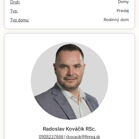
Druh:
Domy
Typ:
Predaj
Typ domu:
Rodinný dom
Radoslav Kováčik RSc.
0908237666
rkovacik@finrea.sk