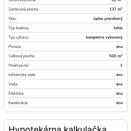
2
Zastavaná plocha:
137 m
Stav:
úplne prerobený
Typ budovy:
tehla
Typ výbavy:
kompletne vybavený
Pivnica:
áno
2
Celková plocha:
500 m
Počet pivníc:
1
Inžinierske siete:
áno
Voda:
áno
Elektrika:
áno
Kanalizácia:
áno
Hypotekárna kalkulačka