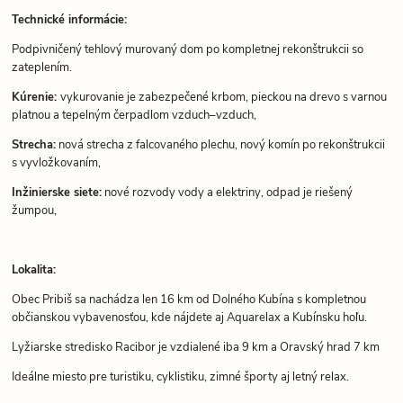
Technické informácie:
Podpivničený tehlový murovaný dom po kompletnej rekonštrukcii so
zateplením.
Kúrenie:
vykurovanie je zabezpečené krbom, pieckou na drevo s varnou
platnou a tepelným čerpadlom vzduch–vzduch,
Strecha:
nová strecha z falcovaného plechu, nový komín po rekonštrukcii
s vyvložkovaním,
Inžinierske siete:
nové rozvody vody a elektriny, odpad je riešený
žumpou,
Lokalita:
Obec Pribiš sa nachádza len 16 km od Dolného Kubína s kompletnou
občianskou vybavenosťou, kde nájdete aj Aquarelax a Kubínsku hoľu.
Lyžiarske stredisko Racibor je vzdialené iba 9 km a Oravský hrad 7 km
Ideálne miesto pre turistiku, cyklistiku, zimné športy aj letný relax.