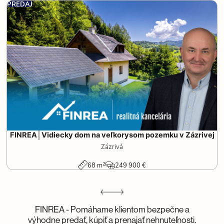
PREDAJ
FINREA│Vidiecky dom na veľkorysom pozemku v Zázrivej
Zázrivá
2
68 m
249 900 €
FINREA - Pomáhame klientom bezpečne a
výhodne predať, kúpiť a prenajať nehnuteľnosti.