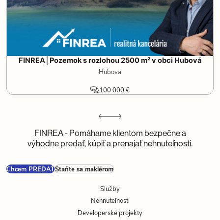
FINREA│Pozemok s rozlohou 2500 m² v obci Hubová
Hubová
100 000 €
FINREA - Pomáhame klientom bezpečne a
výhodne predať, kúpiť a prenajať nehnuteľnosti.
Chcem PREDAŤ
Staňte sa maklérom
Služby
Nehnuteľnosti
Developerské projekty