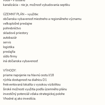
kanalizácia – nie je, možnosť vybudovania septiku
ÚZEMNÝ PLÁN – využitie:
občianska vybavenosť miestneho a regionálneho významu
veľkoplošné predajne
pohrebníctvo
skladové priestory
autobazár
servis
logistika
predajňa
sídlo firmy
iná občianska vybavenosť
VÝHODY:
priame napojenie na hlavnú cestu I/18
rýchla dostupnosť na diaľnicu D1
frekventovaná lokalita s vysokou vizibilitou
široké možnosti využitia podľa územného plánu
investičný potenciál vďaka strategickej polohe
Vhodné aj ako investícia.