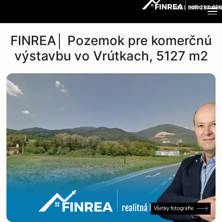
+421 908 237 666
FINREA│ Pozemok pre komerčnú
výstavbu vo Vrútkach, 5127 m2
Všetky fotografie