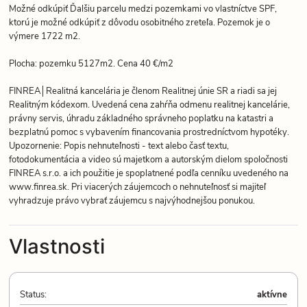
Možné odkúpiť Ďalšiu parcelu medzi pozemkami vo vlastníctve SPF,
ktorú je možné odkúpiť z dôvodu osobitného zreteľa. Pozemok je o
výmere 1722 m2.
Plocha: pozemku 5127m2. Cena 40 €/m2
FINREA│Realitná kancelária je členom Realitnej únie SR a riadi sa jej
Realitným kódexom. Uvedená cena zahŕňa odmenu realitnej kancelárie,
právny servis, úhradu základného správneho poplatku na katastri a
bezplatnú pomoc s vybavením financovania prostredníctvom hypotéky.
Upozornenie: Popis nehnuteľnosti - text alebo časť textu,
fotodokumentácia a video sú majetkom a autorským dielom spoločnosti
FINREA s.r.o. a ich použitie je spoplatnené podľa cenníku uvedeného na
www.finrea.sk. Pri viacerých záujemcoch o nehnuteľnosť si majiteľ
vyhradzuje právo vybrať záujemcu s najvýhodnejšou ponukou.
Vlastnosti
Status:
aktívne