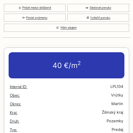
Pridať medzi obľúbené
Sledovať ponuku
Poslať známemu
Vytlačiť ponuku
Mám záujem
2
40 €/m
Interné ID:
LPL104
Obec:
Vrútky
Okres:
Martin
Kraj:
Žilinský kraj
Druh:
Pozemky
Typ:
Predaj