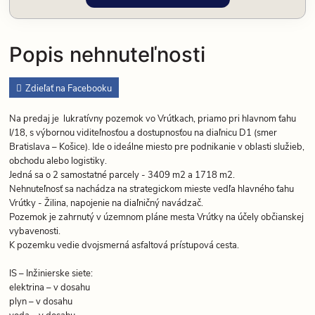
Popis nehnuteľnosti
Zdieľať na Facebooku
Na predaj je lukratívny pozemok vo Vrútkach, priamo pri hlavnom ťahu
I/18, s výbornou viditeľnosťou a dostupnosťou na diaľnicu D1 (smer
Bratislava – Košice). Ide o ideálne miesto pre podnikanie v oblasti služieb,
obchodu alebo logistiky.
Jedná sa o 2 samostatné parcely - 3409 m2 a 1718 m2.
Nehnuteľnosť sa nachádza na strategickom mieste vedľa hlavného ťahu
Vrútky - Žilina, napojenie na diaľničný navádzač.
Pozemok je zahrnutý v územnom pláne mesta Vrútky na účely občianskej
vybavenosti.
K pozemku vedie dvojsmerná asfaltová prístupová cesta.
IS – Inžinierske siete:
elektrina – v dosahu
plyn – v dosahu
voda – v dosahu