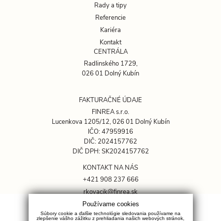
Rady a tipy
Referencie
Kariéra
Kontakt
CENTRÁLA
Radlinského 1729,
026 01 Dolný Kubín
FAKTURAČNÉ ÚDAJE
FINREA s.r.o.
Lucenkova 1205/12, 026 01 Dolný Kubín
IČO: 47959916
DIČ: 2024157762
DIČ DPH: SK2024157762
KONTAKT NA NÁS
+421 908 237 666
rkovacik@finrea.sk
Používame cookies
OCHRANA SÚKROMIA
Súbory cookie a ďalšie technológie sledovania používame na
zlepšenie vášho zážitku z prehliadania našich webových stránok,