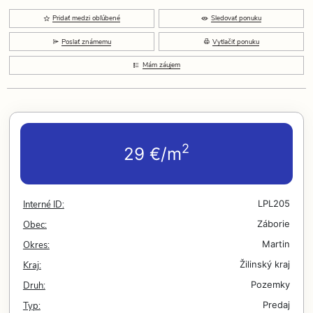
Pridať medzi obľúbené
Sledovať ponuku
Poslať známemu
Vytlačiť ponuku
Mám záujem
2
29 €/m
Interné ID:
LPL205
Obec:
Záborie
Okres:
Martin
Kraj:
Žilinský kraj
Druh:
Pozemky
Typ:
Predaj