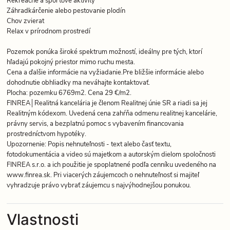
Záhradkárčenie alebo pestovanie plodín
Chov zvierat
Relax v prírodnom prostredí
Pozemok ponúka široké spektrum možností, ideálny pre tých, ktorí
hľadajú pokojný priestor mimo ruchu mesta.
Cena a ďalšie informácie na vyžiadanie.Pre bližšie informácie alebo
dohodnutie obhliadky ma neváhajte kontaktovať.
Plocha: pozemku 6769m2. Cena 29 €/m2.
FINREA│Realitná kancelária je členom Realitnej únie SR a riadi sa jej
Realitným kódexom. Uvedená cena zahŕňa odmenu realitnej kancelárie,
právny servis, a bezplatnú pomoc s vybavením financovania
prostredníctvom hypotéky.
Upozornenie: Popis nehnuteľnosti - text alebo časť textu,
fotodokumentácia a video sú majetkom a autorským dielom spoločnosti
FINREA s.r.o. a ich použitie je spoplatnené podľa cenníku uvedeného na
www.finrea.sk. Pri viacerých záujemcoch o nehnuteľnosť si majiteľ
vyhradzuje právo vybrať záujemcu s najvýhodnejšou ponukou.
Vlastnosti