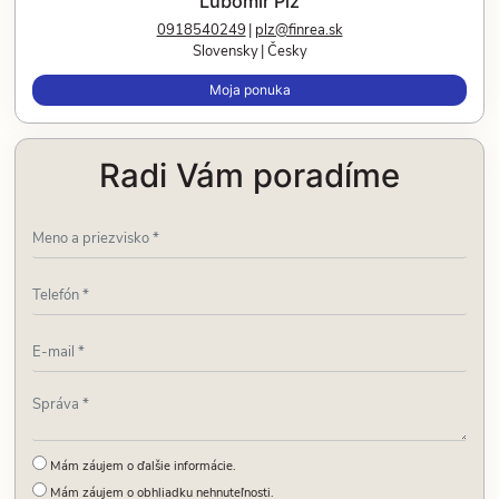
Ľubomír Pĺž
0918540249
plz@finrea.sk
Slovensky
Česky
Moja ponuka
Radi Vám poradíme
Mám záujem o ďalšie informácie.
Mám záujem o obhliadku nehnuteľnosti.