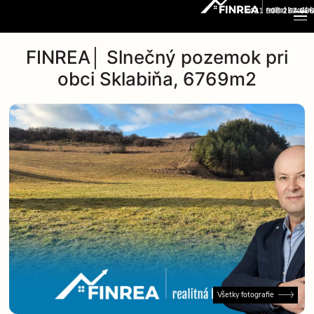
+421 908 237 666
FINREA│ Slnečný pozemok pri
obci Sklabiňa, 6769m2
Všetky fotografie