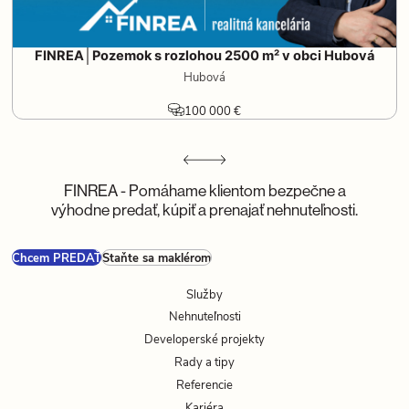
FINREA│Pozemok s rozlohou 2500 m² v obci Hubová
Hubová
100 000 €
FINREA - Pomáhame klientom bezpečne a
výhodne predať, kúpiť a prenajať nehnuteľnosti.
Chcem PREDAŤ
Staňte sa maklérom
Služby
Nehnuteľnosti
Developerské projekty
Rady a tipy
Referencie
Kariéra