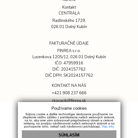
Kontakt
CENTRÁLA
Radlinského 1729,
026 01 Dolný Kubín
FAKTURAČNÉ ÚDAJE
FINREA s.r.o.
Lucenkova 1205/12, 026 01 Dolný Kubín
IČO: 47959916
DIČ: 2024157762
DIČ DPH: SK2024157762
KONTAKT NA NÁS
+421 908 237 666
rkovacik@finrea.sk
Používame cookies
OCHRANA SÚKROMIA
Súbory cookie a ďalšie technológie sledovania používame na
zlepšenie vášho zážitku z prehliadania našich webových stránok,
GDPR
na to, aby sme vám zobrazovali prispôsobený obsah a cielené
reklamy, na analýzu návštevnosti našich webových stránok a na
pochopenie toho, odkiaľ naši návštevníci prichádzajú.
Viac info
Cookies
Sociálne siete
SÚHLASÍM