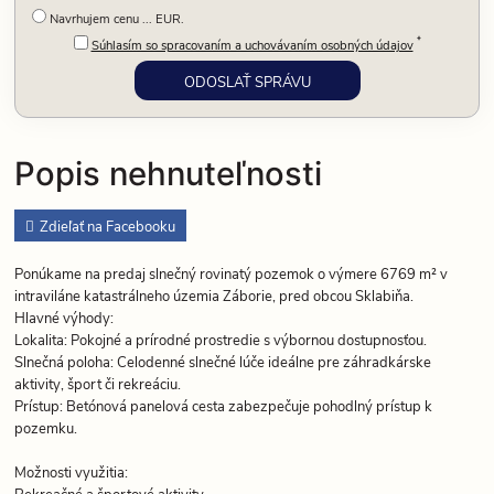
Navrhujem cenu ... EUR.
*
Súhlasím so spracovaním a uchovávaním osobných údajov
Popis nehnuteľnosti
Zdieľať na Facebooku
Ponúkame na predaj slnečný rovinatý pozemok o výmere 6769 m² v
intraviláne katastrálneho územia Záborie, pred obcou Sklabiňa.
Hlavné výhody:
Lokalita: Pokojné a prírodné prostredie s výbornou dostupnosťou.
Slnečná poloha: Celodenné slnečné lúče ideálne pre záhradkárske
aktivity, šport či rekreáciu.
Prístup: Betónová panelová cesta zabezpečuje pohodlný prístup k
pozemku.
Možnosti využitia:
Rekreačné a športové aktivity