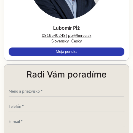
Ľubomír Pĺž
0918540249
plz@finrea.sk
Slovensky
Česky
Moja ponuka
Radi Vám poradíme