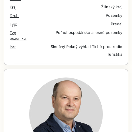
Kraj:
Žilinský kraj
Druh:
Pozemky
Typ:
Predaj
Typ
Poľnohospodárske a lesné pozemky
pozemku:
Iné:
Slnečný
Pekný výhľad
Tiché prostredie
Turistika