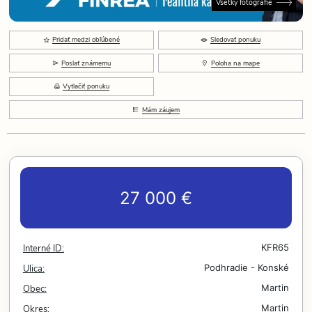
Všetky fotografie
Pridať medzi obľúbené
Sledovať ponuku
Poslať známemu
Poloha na mape
Vytlačiť ponuku
Mám záujem
27 000 €
Interné ID:
KFR65
Ulica:
Podhradie - Konské
Obec:
Martin
Okres:
Martin