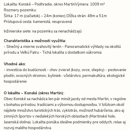
Lokalita: Konské – Podhradie, okres MartinVýmera: 1009 m²
Rozmery pozemku:
Šírka: 17 m (začiatok) – 24m (koniec) Dĺžka strán: 48m a 51m
Prístupová cesta: kamenistá, neupravená
Inžinierske siete: na pozemku sa nenachádzajú
Charakteristika a možnosti využitia:
- Slnečný a mierne svahovitý terén - Panoramatické výhľady na okolitú
prírodu a Veľkú Fatru - Tichá lokalita s dostatkom súkromia
Vhodné ako:
- investícia do budúcnosti - chov zvierat (kozy, ovce, sliepky) - pestovanie
plodín, ovocných stromov, byliniek- včelárstvo, permakultúra, ekologické
hospodárenie
O lokalite – Konské (okres Martin):
Obec Konské sa nachádza len pár minút jazdy od mesta Martin, v regióne
s bohatou prírodou, tradíciami a výbornou dostupnosťou. V blízkom okolí
nájdete množstvo turistických trás, cyklotrás, možnosť hubárčenia, ako aj
zimných športov v neďalekých horských oblastiach (Martinské hole,
Jasenská dolina). Lokalita ponúka ideálne podmienky pre oddych, relax aj
rozvoj malého hospodárstva.