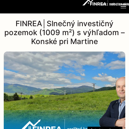
+421 908 237 666
FINREA│Slnečný investičný
pozemok (1009 m²) s výhľadom –
Konské pri Martine