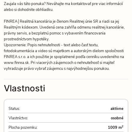
Zaujala vás táto ponuka? Neváhajte ma kontaktovať pre viac informácií
alebo si dohodnite obhliadku.
FINREA│Realitná kancelária je členom Realitnej únie SR a riadi sa jej
Realitným kódexom. Uvedená cena zahŕňa odmenu realitnej kancelárie,
právny servis, a bezplatnú pomoc s vybavením financovania
prostredníctvom hypotéky.
Upozornenie: Popis nehnuteľnosti - text alebo časť textu,
fotodokumentácia a video sú majetkom a autorským dielom spoločnosti
FINREA s.r.o. a ich použitie je spoplatnené podľa cenníku uvedeného na
www.finrea.sk. Pri viacerých záujemcoch o nehnuteľnosť si majiteľ
vyhradzuje právo vybrať záujemcu s najvýhodnejšou ponukou.
Vlastnosti
Status:
aktívne
Vlastníctvo:
osobné
2
Plocha pozemku:
1009 m