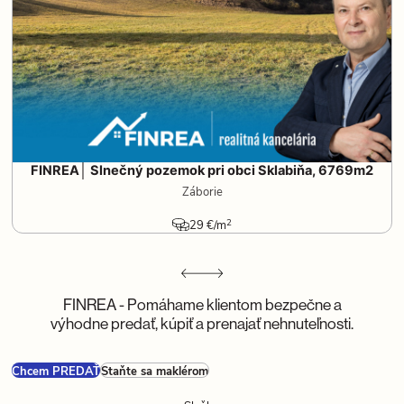
FINREA│ Slnečný pozemok pri obci Sklabiňa, 6769m2
Záborie
2
29 €/m
FINREA - Pomáhame klientom bezpečne a
výhodne predať, kúpiť a prenajať nehnuteľnosti.
Chcem PREDAŤ
Staňte sa maklérom