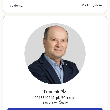
Typ domu:
Rodinný dom
Ľubomír Pĺž
0918540249
plz@finrea.sk
Slovensky
Česky