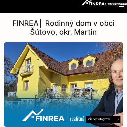
+421 908 237 666
FINREA│ Rodinný dom v obci
Šútovo, okr. Martin
Všetky fotografie