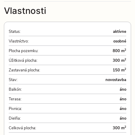
Vlastnosti
Status:
aktívne
Vlastníctvo:
osobné
2
Plocha pozemku:
800 m
2
Úžitková plocha:
300 m
2
Zastavaná plocha:
150 m
Stav:
novostavba
Balkón:
áno
Terasa:
áno
Pivnica:
áno
Dielňa:
áno
2
Celková plocha:
300 m