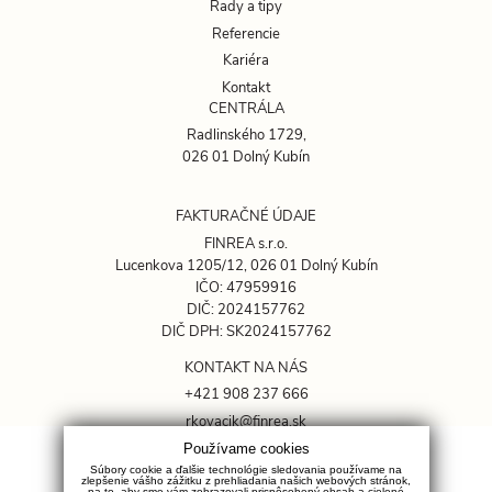
Rady a tipy
Referencie
Kariéra
Kontakt
CENTRÁLA
Radlinského 1729,
026 01 Dolný Kubín
FAKTURAČNÉ ÚDAJE
FINREA s.r.o.
Lucenkova 1205/12, 026 01 Dolný Kubín
IČO: 47959916
DIČ: 2024157762
DIČ DPH: SK2024157762
KONTAKT NA NÁS
+421 908 237 666
rkovacik@finrea.sk
Používame cookies
OCHRANA SÚKROMIA
Súbory cookie a ďalšie technológie sledovania používame na
zlepšenie vášho zážitku z prehliadania našich webových stránok,
GDPR
na to, aby sme vám zobrazovali prispôsobený obsah a cielené