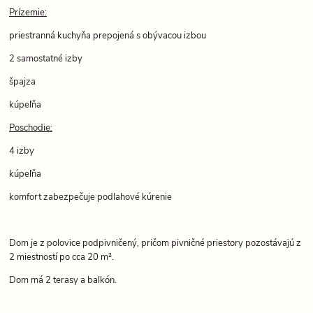
Prízemie:
priestranná kuchyňa prepojená s obývacou izbou
2 samostatné izby
špajza
kúpeľňa
Poschodie:
4 izby
kúpeľňa
komfort zabezpečuje podlahové kúrenie
Dom je z polovice podpivničený, pričom pivničné priestory pozostávajú z
2 miestností po cca 20 m².
Dom má 2 terasy a balkón.