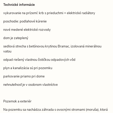
Technické informácie
vykurovanie na prízemí: krb s prieduchmi + elektrické radiátory
poschodie: podlahové kúrenie
nové medené elektrické rozvody
dom je zateplený
sedlová strecha s betónovou krytinou Bramac, izolovaná minerálnou
vatou
odpad riešený vlastnou čističkou odpadových vôd
plyn a kanalizácia sú pri pozemku
parkovanie priamo pri dome
nehnuteľnosť je v osobnom vlastníctve
Pozemok a exteriér
Na pozemku sa nachádza záhrada s ovocnými stromami (moruša), ktorá