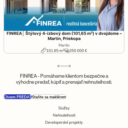
FINREA│ Štýlový 4-izbový dom (101,65 m²) v dvojdome –
Martin, Priekopa
Martin
2
101.65 m
350 000 €
FINREA - Pomáhame klientom bezpečne a
výhodne predať, kúpiť a prenajať nehnuteľnosti.
Chcem PREDAŤ
Staňte sa maklérom
Služby
Nehnuteľnosti
Developerské projekty