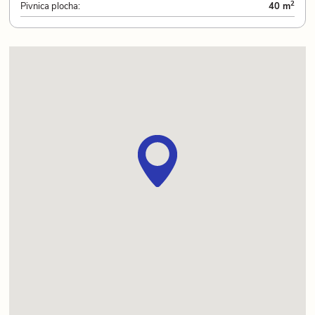
2
Pivnica plocha:
40 m