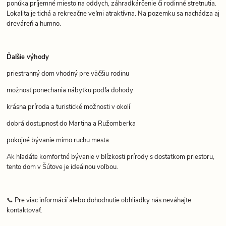
ponúka príjemné miesto na oddych, záhradkárčenie či rodinné stretnutia.
Lokalita je tichá a rekreačne veľmi atraktívna. Na pozemku sa nachádza aj
dreváreň a humno.
Ďalšie výhody
priestranný dom vhodný pre väčšiu rodinu
možnosť ponechania nábytku podľa dohody
krásna príroda a turistické možnosti v okolí
dobrá dostupnosť do Martina a Ružomberka
pokojné bývanie mimo ruchu mesta
Ak hľadáte komfortné bývanie v blízkosti prírody s dostatkom priestoru,
tento dom v Šútove je ideálnou voľbou.
📞 Pre viac informácií alebo dohodnutie obhliadky nás neváhajte
kontaktovať.