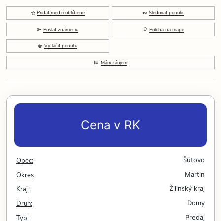
Pridať medzi obľúbené
Sledovať ponuku
Poslať známemu
Poloha na mape
Vytlačiť ponuku
Mám záujem
Cena v RK
Obec:
Šútovo
Okres:
Martin
Kraj:
Žilinský kraj
Druh:
Domy
Typ:
Predaj