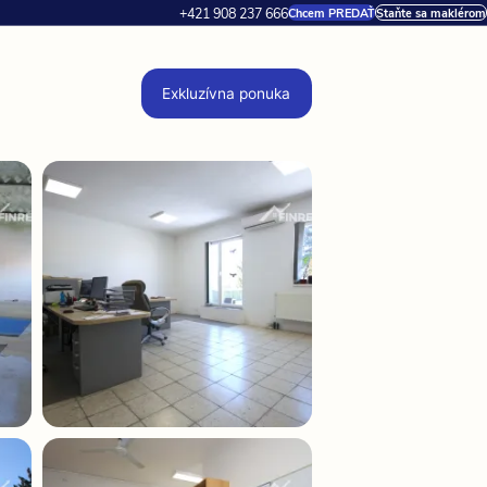
+421 908 237 666
Chcem PREDAŤ
Staňte sa maklérom
Exkluzívna ponuka