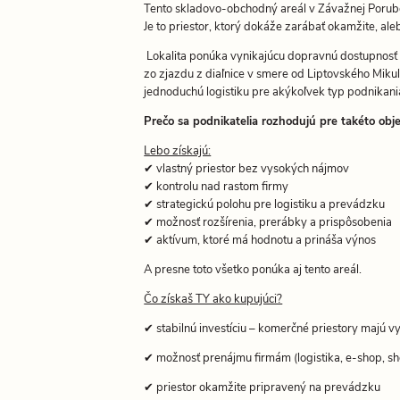
Tento skladovo-obchodný areál v Závažnej Porube j
Je to priestor, ktorý dokáže zarábať okamžite, ale
Lokalita ponúka vynikajúcu dopravnú dostupnosť –
zo zjazdu z diaľnice v smere od Liptovského Miku
jednoduchú logistiku pre akýkoľvek typ podnikani
Prečo sa podnikatelia rozhodujú pre takéto obj
Lebo získajú:
✔ vlastný priestor bez vysokých nájmov
✔ kontrolu nad rastom firmy
✔ strategickú polohu pre logistiku a prevádzku
✔ možnosť rozšírenia, prerábky a prispôsobenia
✔ aktívum, ktoré má hodnotu a prináša výnos
A presne toto všetko ponúka aj tento areál.
Čo získaš TY ako kupujúci?
✔ stabilnú investíciu – komerčné priestory majú 
✔ možnosť prenájmu firmám (logistika, e-shop, 
✔ priestor okamžite pripravený na prevádzku