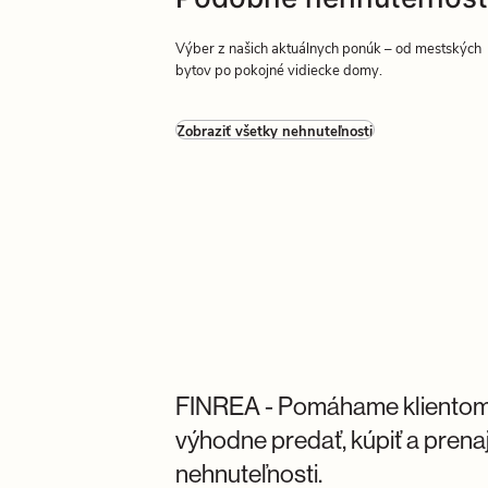
Výber z našich aktuálnych ponúk – od mestských
bytov po pokojné vidiecke domy.
Zobraziť všetky nehnuteľnosti
0000 m² v obci
FINREA │ Pozemok 1779 m² v Mart
 mobilným domom
Tehelná ulica | vhodný na športov
Martin
2
80 €/m
FINREA - Pomáhame klientom
výhodne predať, kúpiť a prena
nehnuteľnosti.