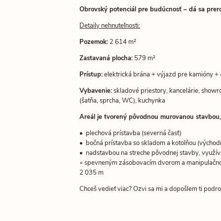
Obrovský potenciál pre budúcnosť – dá sa prerob
Detaily nehnuteľnosti:
Pozemok:
2 614 m²
Zastavaná plocha:
579 m²
Prístup:
elektrická brána + výjazd pre kamióny +
Vybavenie:
skladové priestory, kancelárie, showr
(šatňa, sprcha, WC), kuchynka
Areál je tvorený pôvodnou murovanou stavbou,
•⁠ ⁠plechová prístavba (severná časť)
•⁠ ⁠bočná prístavba so skladom a kotolňou (východ
•⁠ ⁠nadstavbou na streche pôvodnej stavby, využí
◦ spevneným zásobovacím dvorom a manipulačno
2 035 m
Chceš vedieť viac? Ozvi sa mi a dopošlem ti podr