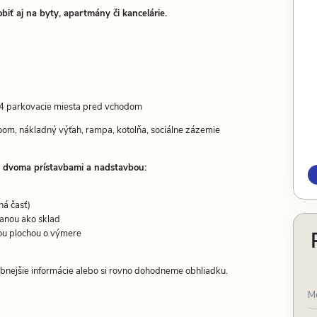
iť aj na byty, apartmány či kancelárie.
 4 parkovacie miesta pred vchodom
oom, nákladný výťah, rampa, kotolňa, sociálne zázemie
 dvoma prístavbami a nadstavbou:
ná časť)
vanou ako sklad
u plochou o výmere
obnejšie informácie alebo si rovno dohodneme obhliadku.