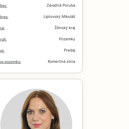
bec:
Závažná Poruba
kres:
Liptovský Mikuláš
raj:
Žilinský kraj
ruh:
Pozemky
yp:
Predaj
yp pozemku:
Komerčná zóna