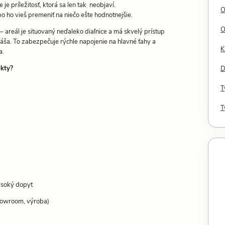
e príležitosť, ktorá sa len tak neobjaví.
O
bo ho vieš premeniť na niečo ešte hodnotnejšie.
O
 areál je situovaný neďaleko diaľnice a má skvelý prístup
láša. To zabezpečuje rýchle napojenie na hlavné ťahy a
K
a.
ekty?
D
T
T
vysoký dopyt
showroom, výroba)