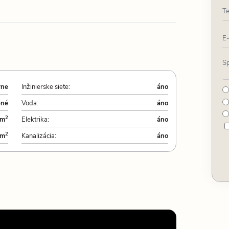
vne
Inžinierske siete:
áno
bné
Voda:
áno
2
 m
Elektrika:
áno
2
 m
Kanalizácia:
áno