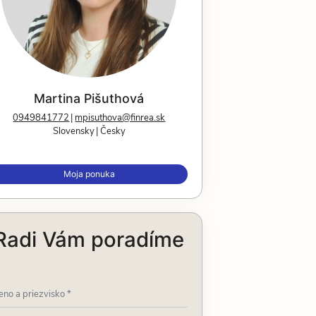
Martina Pišuthová
0949841772
mpisuthova@finrea.sk
Slovensky
Česky
Moja ponuka
Radi Vám poradíme