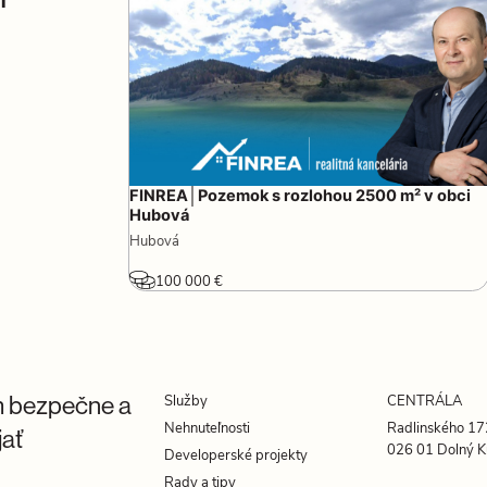
ine –
FINREA│Pozemok s rozlohou 2500 m² v obci
é aktivity
Hubová
Hubová
100 000 €
Služby
CENTRÁLA
 bezpečne a
Radlinského 17
Nehnuteľnosti
jať
026 01 Dolný K
Developerské projekty
Rady a tipy