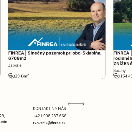
FINREA│ Slnečný pozemok pri obci Sklabiňa,
FINREA 
6769m2
rodinnéh
ZNÍŽENÁ
Záborie
Sučany
2
29 €/m
154 4
KONTAKT NA NÁS
29,
+421 908 237 666
ubín
rkovacik@finrea.sk