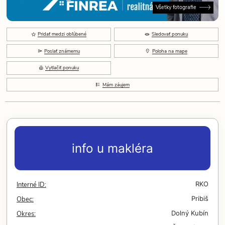
Všetky fotografie
Pridať medzi obľúbené
Sledovať ponuku
Poslať známemu
Poloha na mape
Vytlačiť ponuku
Mám záujem
info u makléra
Interné ID:
RKO
Obec:
Pribiš
Okres:
Dolný Kubín