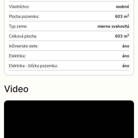
Vlastníctvo:
osobné
2
Plocha pozemku:
603 m
Typ zeme:
mierne svahovitá
2
Celková plocha:
603 m
Inžinierske siete:
áno
Elektrika:
áno
Elektrika - blízko pozemku:
áno
Video