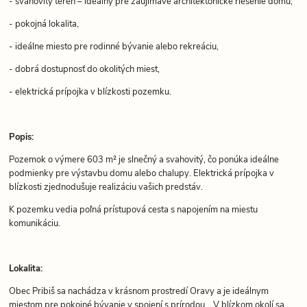
- svahovitý terén – ideálny pre zaujímavé architektonické riešenie domu,
- pokojná lokalita,
- ideálne miesto pre rodinné bývanie alebo rekreáciu,
- dobrá dostupnosť do okolitých miest,
- elektrická prípojka v blízkosti pozemku.
Popis:
Pozemok o výmere 603 m² je slnečný a svahovitý, čo ponúka ideálne
podmienky pre výstavbu domu alebo chalupy. Elektrická prípojka v
blízkosti zjednodušuje realizáciu vašich predstáv.
K pozemku vedia poľná prístupová cesta s napojením na miestu
komunikáciu.
Lokalita:
Obec Pribiš sa nachádza v krásnom prostredí Oravy a je ideálnym
miestom pre pokojné bývanie v spojení s prírodou. . V blízkom okolí sa