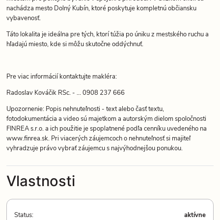
nachádza mesto Dolný Kubín, ktoré poskytuje kompletnú občiansku
vybavenosť.
Táto lokalita je ideálna pre tých, ktorí túžia po úniku z mestského ruchu a
hľadajú miesto, kde si môžu skutočne oddýchnuť.
Pre viac informácií kontaktujte makléra:
Radoslav Kováčik RSc. - ... 0908 237 666
Upozornenie: Popis nehnuteľnosti - text alebo časť textu,
fotodokumentácia a video sú majetkom a autorským dielom spoločnosti
FINREA s.r.o. a ich použitie je spoplatnené podľa cenníku uvedeného na
www.finrea.sk. Pri viacerých záujemcoch o nehnuteľnosť si majiteľ
vyhradzuje právo vybrať záujemcu s najvýhodnejšou ponukou.
Vlastnosti
Status:
aktívne