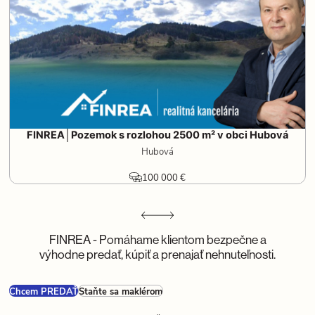
FINREA│Pozemok s rozlohou 2500 m² v obci Hubová
Hubová
100 000 €
FINREA - Pomáhame klientom bezpečne a
výhodne predať, kúpiť a prenajať nehnuteľnosti.
Chcem PREDAŤ
Staňte sa maklérom