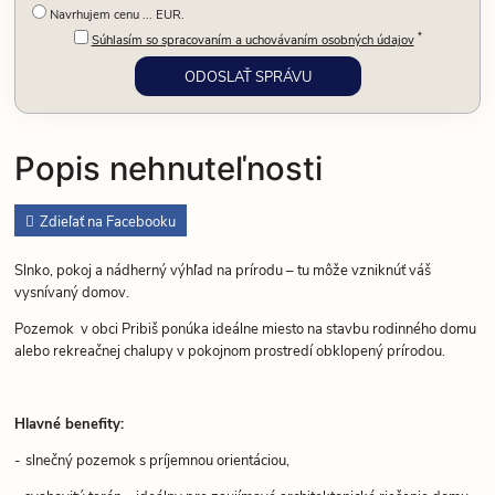
Navrhujem cenu ... EUR.
*
Súhlasím so spracovaním a uchovávaním osobných údajov
Popis nehnuteľnosti
Zdieľať na Facebooku
Slnko, pokoj a nádherný výhľad na prírodu – tu môže vzniknúť váš
vysnívaný domov.
Pozemok v obci Pribiš ponúka ideálne miesto na stavbu rodinného domu
alebo rekreačnej chalupy v pokojnom prostredí obklopený prírodou.
Hlavné benefity:
-
slnečný pozemok s príjemnou orientáciou,