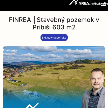
+421 908 237 666
FINREA │Stavebný pozemok v
Pribiši 603 m2
Exkluzívna ponuka