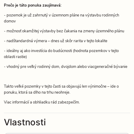
Prečo je táto ponuka zaujímavá:
- pozemok je už zahrnutý v územnom pláne na výstavbu rodinných
domov
- možnosť okamžitej výstavby bez čakania na zmeny územného plánu
- nadštandardná výmera – dnes už skôr rarita v tejto lokalite
- ideálny aj ako investícia do budúcnosti (hodnota pozemkov v tejto
oblasti rastie)
- vhodný pre veľký rodinný dom, dvojdom alebo viacgeneračné bývanie
Takto veľké pozemky v tejto časti sa objavujú len výnimočne – ide o
ponuku, ktorá sa dlho na trhu neohreje.
Viac informácií a obhliadku rád zabezpečím.
Vlastnosti