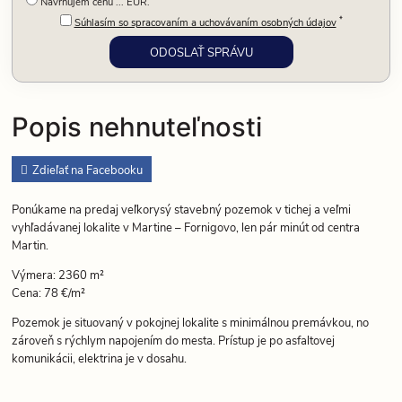
Navrhujem cenu ... EUR.
*
Súhlasím so spracovaním a uchovávaním osobných údajov
Popis nehnuteľnosti
Zdieľať na Facebooku
Ponúkame na predaj veľkorysý stavebný pozemok v tichej a veľmi
vyhľadávanej lokalite v Martine – Fornigovo, len pár minút od centra
Martin.
Výmera: 2360 m²
Cena: 78 €/m²
Pozemok je situovaný v pokojnej lokalite s minimálnou premávkou, no
zároveň s rýchlym napojením do mesta. Prístup je po asfaltovej
komunikácii, elektrina je v dosahu.