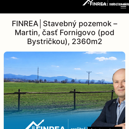
+421 908 237 666
FINREA│Stavebný pozemok –
Martin, časť Fornigovo (pod
Bystričkou), 2360m2