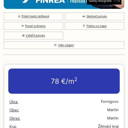
Všetky fotografie
Pridať medzi obľúbené
Sledovať ponuku
Poslať známemu
Poloha na mape
Vytlačiť ponuku
Mám záujem
2
78 €/m
Ulica:
Fornigovo
Obec:
Martin
Okres:
Martin
Kraj:
Žilinský kraj