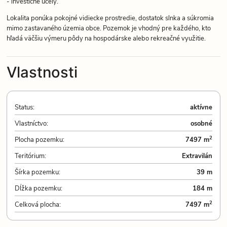
- investičné účely.
Lokalita ponúka pokojné vidiecke prostredie, dostatok slnka a súkromia
mimo zastavaného územia obce. Pozemok je vhodný pre každého, kto
hľadá väčšiu výmeru pôdy na hospodárske alebo rekreačné využitie.
Vlastnosti
Status:
aktívne
Vlastníctvo:
osobné
2
Plocha pozemku:
7497 m
Teritórium:
Extravilán
Šírka pozemku:
39 m
Dĺžka pozemku:
184 m
2
Celková plocha:
7497 m