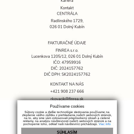
Kariéra
Kontakt
CENTRÁLA
Radlinského 1729,
026 01 Dolný Kubín
FAKTURAČNÉ ÚDAJE
FINREA s.r.o.
Lucenkova 1205/12, 026 01 Dolný Kubín
IČO: 47959916
DIČ: 2024157762
DIČ DPH: SK2024157762
KONTAKT NA NÁS
+421 908 237 666
rkovacik@finrea.sk
Používame cookies
OCHRANA SÚKROMIA
Súbory cookie a ďalšie technológie sledovania používame na
zlepšenie vášho zážitku z prehliadania našich webových stránok,
GDPR
na to, aby sme vám zobrazovali prispôsobený obsah a cielené
reklamy, na analýzu návštevnosti našich webových stránok a na
pochopenie toho, odkiaľ naši návštevníci prichádzajú.
Viac info
Cookies
Sociálne siete
SÚHLASÍM