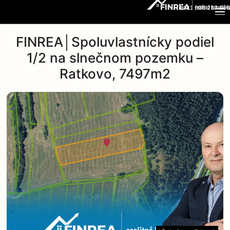
+421 908 237 666
FINREA│Spoluvlastnícky podiel
1/2 na slnečnom pozemku –
Ratkovo, 7497m2