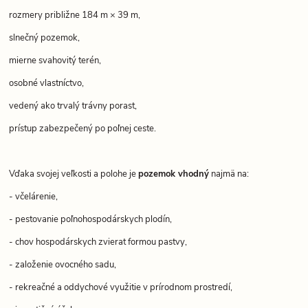
rozmery približne 184 m × 39 m,
slnečný pozemok,
mierne svahovitý terén,
osobné vlastníctvo,
vedený ako trvalý trávny porast,
prístup zabezpečený po poľnej ceste.
Vďaka svojej veľkosti a polohe je
pozemok vhodný
najmä na:
- včelárenie,
- pestovanie poľnohospodárskych plodín,
- chov hospodárskych zvierat formou pastvy,
- založenie ovocného sadu,
- rekreačné a oddychové využitie v prírodnom prostredí,