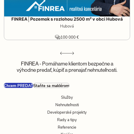
FINREA│Pozemok s rozlohou 2500 m² v obci Hubová
Hubová
100 000 €
FINREA - Pomáhame klientom bezpečne a
výhodne predať, kúpiť a prenajať nehnuteľnosti.
Chcem PREDAŤ
Staňte sa maklérom
Služby
Nehnuteľnosti
Developerské projekty
Rady a tipy
Referencie