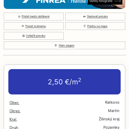
Všetky fotografie
Pridať medzi obľúbené
Sledovať ponuku
Poslať známemu
Poloha na mape
Vytlačiť ponuku
Mám záujem
2
2,50 €/m
Obec:
Ratkovo
Okres:
Martin
Kraj:
Žilinský kraj
Druh:
Pozemky