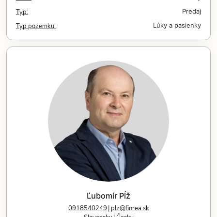
Typ:
Predaj
Typ pozemku:
Lúky a pasienky
Ľubomír Pĺž
0918540249
plz@finrea.sk
Slovensky
Česky